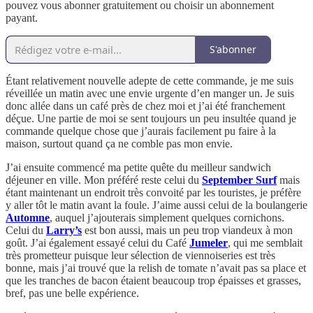
pouvez vous abonner gratuitement ou choisir un abonnement
payant.
S'abonner
Étant relativement nouvelle adepte de cette commande, je me suis
réveillée un matin avec une envie urgente d’en manger un. Je suis
donc allée dans un café près de chez moi et j’ai été franchement
déçue. Une partie de moi se sent toujours un peu insultée quand je
commande quelque chose que j’aurais facilement pu faire à la
maison, surtout quand ça ne comble pas mon envie.
J’ai ensuite commencé ma petite quête du meilleur sandwich
déjeuner en ville. Mon préféré reste celui du
September Surf
mais
étant maintenant un endroit très convoité par les touristes, je préfère
y aller tôt le matin avant la foule. J’aime aussi celui de la boulangerie
Automne
, auquel j’ajouterais simplement quelques cornichons.
Celui du
Larry’s
est bon aussi, mais un peu trop viandeux à mon
goût. J’ai également essayé celui du Café
Jumeler
, qui me semblait
très prometteur puisque leur sélection de viennoiseries est très
bonne, mais j’ai trouvé que la relish de tomate n’avait pas sa place et
que les tranches de bacon étaient beaucoup trop épaisses et grasses,
bref, pas une belle expérience.