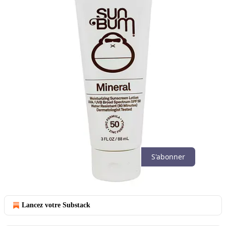
Discussion à propos de ce post
Commentaires
Restacks
meilleur
Dernier
Discussions
Aucun post
Tout à fait prêt. Qu'avez-vous pour moi ?
S'abonner
© 2026 Caroline Papineau
·
Confidentialité
∙
Conditions
∙
Avis de
collecte
Lancez votre Substack