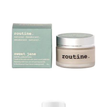
Je suis tombée par hasard sur ce minuscule déodorant en crème (à
peine plus gros qu’un 1 dollar) dans ma pharmacie préférée sur
Beaubien, juste avant notre roadtrip. au mois de septembre et je l’ai
adoré. Il m’en faut à peine l’équivalent d’un grain de riz par aisselle,
il sent super bon et son format est parfait pour voyager.
J’ai aussi opté pour un shampoing sec en format mini, un peu plus
haut de gamme que celui que j’utilise habituellement à la maison. Il
en faut très peu pour un effet propre et frais, et l’odeur est
incroyable.
Dernier coup de cœur : la crème solaire minérale Sun Bum que mon
amoureux m’a offerte à Noël. Je ne suis pas toujours fan des
formules minérales, mais celle-ci nous a vraiment convaincus. On l’a
terminée en une semaine tellement le soleil est intense ici, et elle
nous a très bien protégés des rayons UV.
Ce que j’aurais dû apporter (ou que j’aimerais me procurer) :