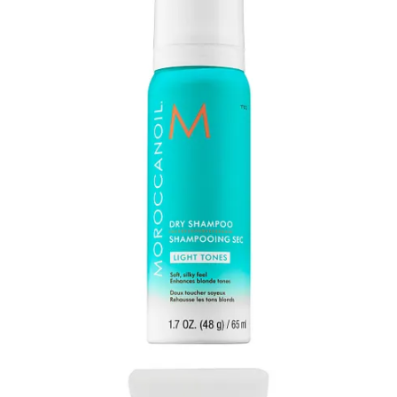
- Des sachets d’électrolytes
- Un plus grand format d’après-soleil (mon 100 ml s’est vidé en
deux jours…)
- Un sac pour laver les vêtements, comme le Scrubba Wash Bag, au
lieu d’improviser avec les chaudrons de la cuisine…
Au final, voyager léger m’apprend toujours la même chose : on a
besoin de beaucoup moins qu’on pense. Quand chaque item a sa
place et son utilité, on se sent plus libre et étrangement plus riche.
Moins de choses, plus d’espace pour vivre !
À bientôt xx
Caroline
9
1
Partager