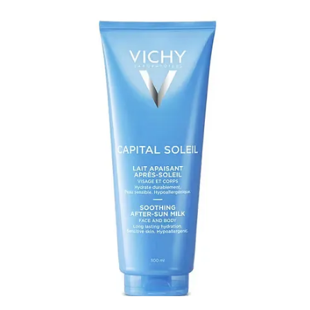
Définitivement le meilleur après-soleil sur le marché, et aussi l’un
des meilleurs hydratants. Non seulement l’odeur est incroyable, mais
cette crème laisse un léger voile sur la peau tout en l’hydratant en
profondeur. Parfaite après des journées gorgées de soleil !
À la maison, l’exfoliant liquide de Paula’s Choice fait partie de ma
routine du soir. J’ai découvert chez Sephora le même produit en
format lingettes, ce qui permet d’économiser de l’espace dans les
bagages (et du liquide !) tout en offrant une efficacité tout aussi
impressionnante, sinon meilleure.
Et pour terminer, ma crème solaire favorite pour le visage :
délicatement parfumée à la pivoine, ultra légère sur la peau. On ne la
sent pratiquement pas, et elle protège à merveille.